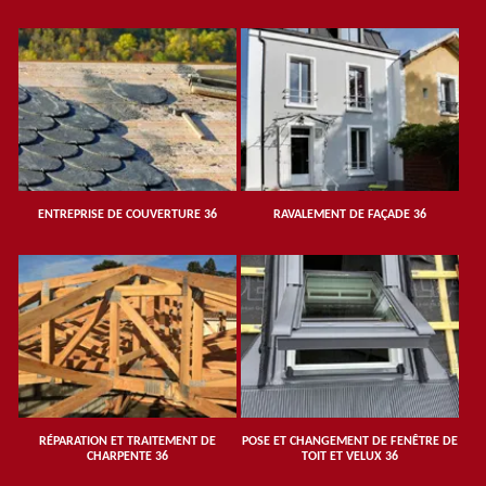
ENTREPRISE DE COUVERTURE 36
RAVALEMENT DE FAÇADE 36
RÉPARATION ET TRAITEMENT DE
POSE ET CHANGEMENT DE FENÊTRE DE
CHARPENTE 36
TOIT ET VELUX 36