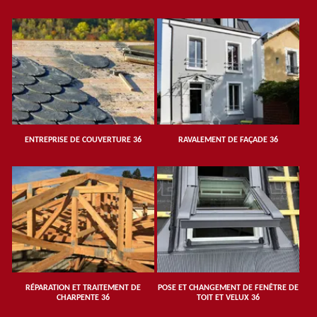
ENTREPRISE DE COUVERTURE 36
RAVALEMENT DE FAÇADE 36
RÉPARATION ET TRAITEMENT DE
POSE ET CHANGEMENT DE FENÊTRE DE
CHARPENTE 36
TOIT ET VELUX 36