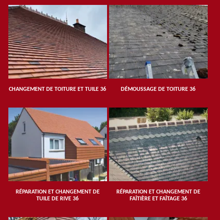
CHANGEMENT DE TOITURE ET TUILE 36
DÉMOUSSAGE DE TOITURE 36
RÉPARATION ET CHANGEMENT DE
RÉPARATION ET CHANGEMENT DE
TUILE DE RIVE 36
FAÎTIÈRE ET FAÎTAGE 36