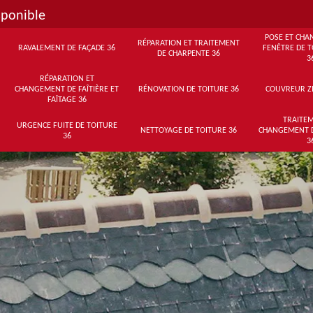
sponible
POSE ET CHA
RÉPARATION ET TRAITEMENT
RAVALEMENT DE FAÇADE 36
FENÊTRE DE T
DE CHARPENTE 36
3
RÉPARATION ET
CHANGEMENT DE FAÎTIÈRE ET
RÉNOVATION DE TOITURE 36
COUVREUR Z
FAÎTAGE 36
TRAITEM
URGENCE FUITE DE TOITURE
NETTOYAGE DE TOITURE 36
CHANGEMENT 
36
3