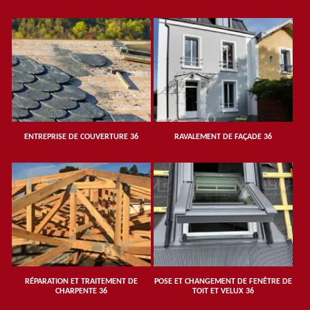
ENTREPRISE DE COUVERTURE 36
RAVALEMENT DE FAÇADE 36
RÉPARATION ET TRAITEMENT DE
POSE ET CHANGEMENT DE FENÊTRE DE
CHARPENTE 36
TOIT ET VELUX 36