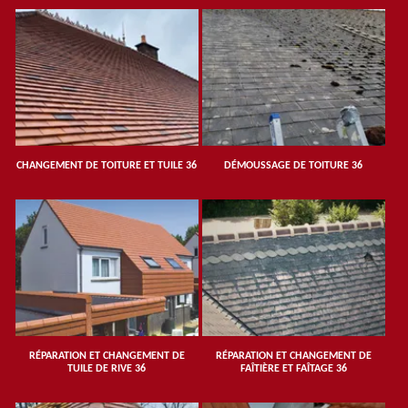
CHANGEMENT DE TOITURE ET TUILE 36
DÉMOUSSAGE DE TOITURE 36
RÉPARATION ET CHANGEMENT DE
RÉPARATION ET CHANGEMENT DE
TUILE DE RIVE 36
FAÎTIÈRE ET FAÎTAGE 36