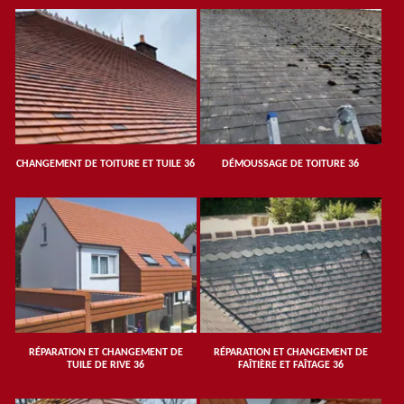
CHANGEMENT DE TOITURE ET TUILE 36
DÉMOUSSAGE DE TOITURE 36
RÉPARATION ET CHANGEMENT DE
RÉPARATION ET CHANGEMENT DE
TUILE DE RIVE 36
FAÎTIÈRE ET FAÎTAGE 36