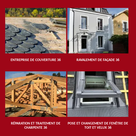
ENTREPRISE DE COUVERTURE 36
RAVALEMENT DE FAÇADE 36
RÉPARATION ET TRAITEMENT DE
POSE ET CHANGEMENT DE FENÊTRE DE
CHARPENTE 36
TOIT ET VELUX 36