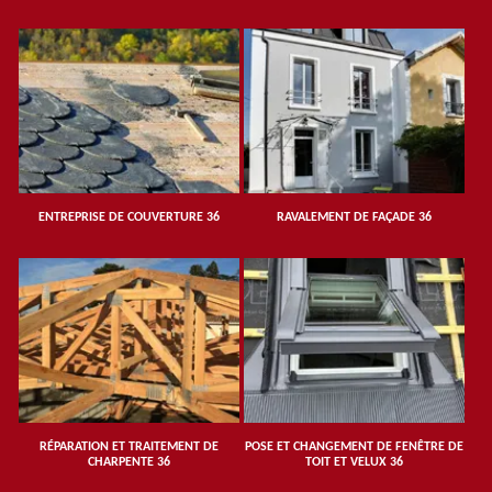
ENTREPRISE DE COUVERTURE 36
RAVALEMENT DE FAÇADE 36
RÉPARATION ET TRAITEMENT DE
POSE ET CHANGEMENT DE FENÊTRE DE
CHARPENTE 36
TOIT ET VELUX 36