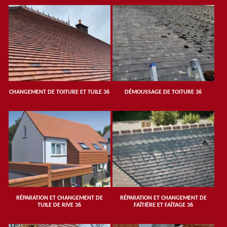
CHANGEMENT DE TOITURE ET TUILE 36
DÉMOUSSAGE DE TOITURE 36
RÉPARATION ET CHANGEMENT DE
RÉPARATION ET CHANGEMENT DE
TUILE DE RIVE 36
FAÎTIÈRE ET FAÎTAGE 36