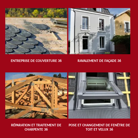
ENTREPRISE DE COUVERTURE 36
RAVALEMENT DE FAÇADE 36
RÉPARATION ET TRAITEMENT DE
POSE ET CHANGEMENT DE FENÊTRE DE
CHARPENTE 36
TOIT ET VELUX 36