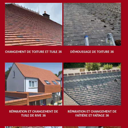
CHANGEMENT DE TOITURE ET TUILE 36
DÉMOUSSAGE DE TOITURE 36
RÉPARATION ET CHANGEMENT DE
RÉPARATION ET CHANGEMENT DE
TUILE DE RIVE 36
FAÎTIÈRE ET FAÎTAGE 36