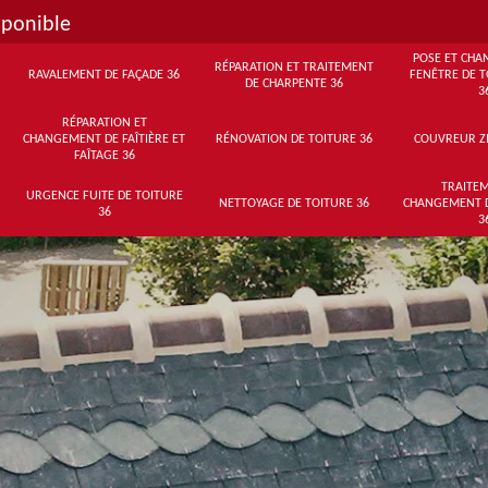
sponible
POSE ET CHA
RÉPARATION ET TRAITEMENT
RAVALEMENT DE FAÇADE 36
FENÊTRE DE T
DE CHARPENTE 36
3
RÉPARATION ET
CHANGEMENT DE FAÎTIÈRE ET
RÉNOVATION DE TOITURE 36
COUVREUR Z
FAÎTAGE 36
TRAITEM
URGENCE FUITE DE TOITURE
NETTOYAGE DE TOITURE 36
CHANGEMENT 
36
3