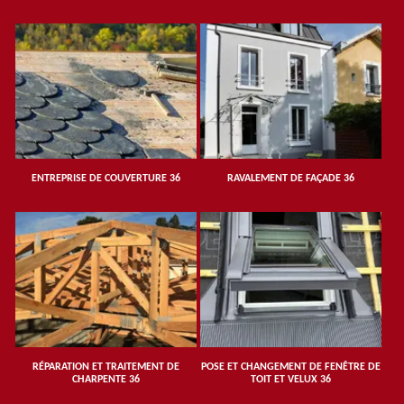
ENTREPRISE DE COUVERTURE 36
RAVALEMENT DE FAÇADE 36
RÉPARATION ET TRAITEMENT DE
POSE ET CHANGEMENT DE FENÊTRE DE
CHARPENTE 36
TOIT ET VELUX 36