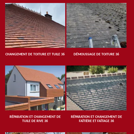
CHANGEMENT DE TOITURE ET TUILE 36
DÉMOUSSAGE DE TOITURE 36
RÉPARATION ET CHANGEMENT DE
RÉPARATION ET CHANGEMENT DE
TUILE DE RIVE 36
FAÎTIÈRE ET FAÎTAGE 36