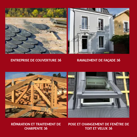
ENTREPRISE DE COUVERTURE 36
RAVALEMENT DE FAÇADE 36
RÉPARATION ET TRAITEMENT DE
POSE ET CHANGEMENT DE FENÊTRE DE
CHARPENTE 36
TOIT ET VELUX 36