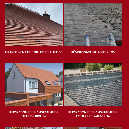
CHANGEMENT DE TOITURE ET TUILE 36
DÉMOUSSAGE DE TOITURE 36
RÉPARATION ET CHANGEMENT DE
RÉPARATION ET CHANGEMENT DE
TUILE DE RIVE 36
FAÎTIÈRE ET FAÎTAGE 36