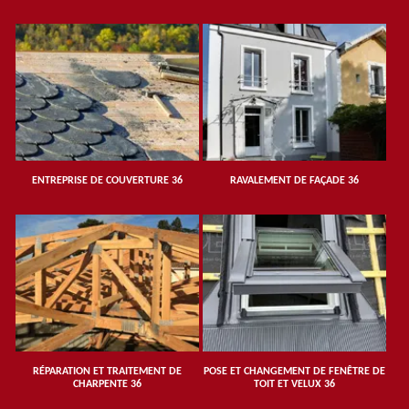
ENTREPRISE DE COUVERTURE 36
RAVALEMENT DE FAÇADE 36
RÉPARATION ET TRAITEMENT DE
POSE ET CHANGEMENT DE FENÊTRE DE
CHARPENTE 36
TOIT ET VELUX 36