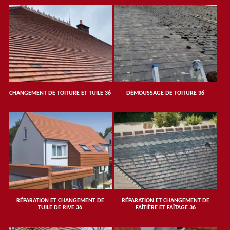
CHANGEMENT DE TOITURE ET TUILE 36
DÉMOUSSAGE DE TOITURE 36
RÉPARATION ET CHANGEMENT DE
RÉPARATION ET CHANGEMENT DE
TUILE DE RIVE 36
FAÎTIÈRE ET FAÎTAGE 36