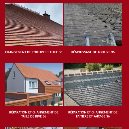
CHANGEMENT DE TOITURE ET TUILE 36
DÉMOUSSAGE DE TOITURE 36
RÉPARATION ET CHANGEMENT DE
RÉPARATION ET CHANGEMENT DE
TUILE DE RIVE 36
FAÎTIÈRE ET FAÎTAGE 36