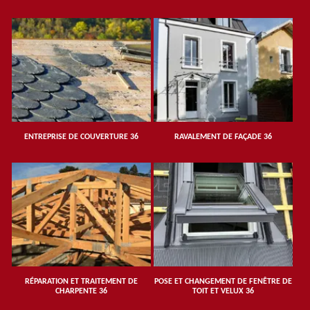
ENTREPRISE DE COUVERTURE 36
RAVALEMENT DE FAÇADE 36
RÉPARATION ET TRAITEMENT DE
POSE ET CHANGEMENT DE FENÊTRE DE
CHARPENTE 36
TOIT ET VELUX 36