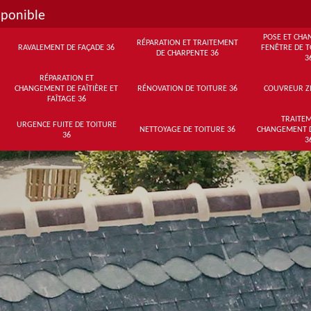
sponible
POSE ET CHA
RÉPARATION ET TRAITEMENT
RAVALEMENT DE FAÇADE 36
FENÊTRE DE T
DE CHARPENTE 36
3
RÉPARATION ET
CHANGEMENT DE FAÎTIÈRE ET
RÉNOVATION DE TOITURE 36
COUVREUR Z
FAÎTAGE 36
TRAITEM
URGENCE FUITE DE TOITURE
NETTOYAGE DE TOITURE 36
CHANGEMENT 
36
3