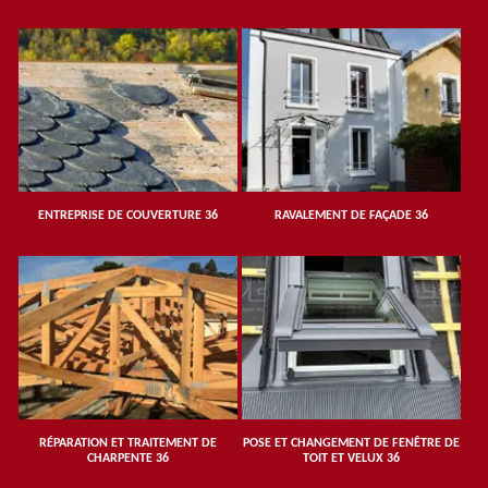
ENTREPRISE DE COUVERTURE 36
RAVALEMENT DE FAÇADE 36
RÉPARATION ET TRAITEMENT DE
POSE ET CHANGEMENT DE FENÊTRE DE
CHARPENTE 36
TOIT ET VELUX 36