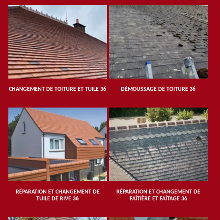
CHANGEMENT DE TOITURE ET TUILE 36
DÉMOUSSAGE DE TOITURE 36
RÉPARATION ET CHANGEMENT DE
RÉPARATION ET CHANGEMENT DE
TUILE DE RIVE 36
FAÎTIÈRE ET FAÎTAGE 36