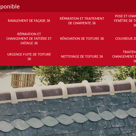
sponible
POSE ET CHA
RÉPARATION ET TRAITEMENT
RAVALEMENT DE FAÇADE 36
FENÊTRE DE T
DE CHARPENTE 36
3
RÉPARATION ET
CHANGEMENT DE FAÎTIÈRE ET
RÉNOVATION DE TOITURE 36
COUVREUR Z
FAÎTAGE 36
TRAITEM
URGENCE FUITE DE TOITURE
NETTOYAGE DE TOITURE 36
CHANGEMENT 
36
3