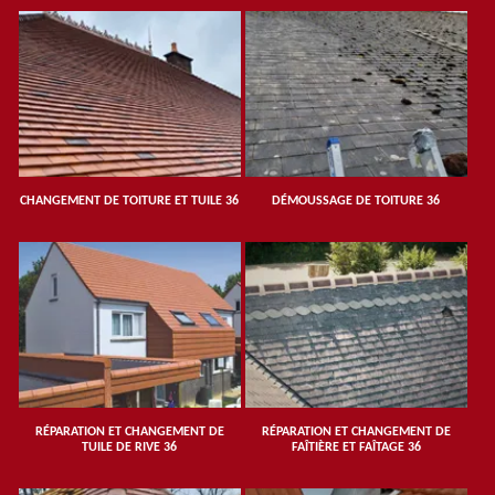
CHANGEMENT DE TOITURE ET TUILE 36
DÉMOUSSAGE DE TOITURE 36
RÉPARATION ET CHANGEMENT DE
RÉPARATION ET CHANGEMENT DE
TUILE DE RIVE 36
FAÎTIÈRE ET FAÎTAGE 36