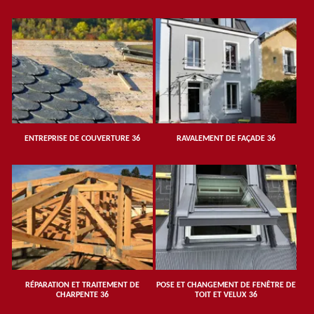
ENTREPRISE DE COUVERTURE 36
RAVALEMENT DE FAÇADE 36
RÉPARATION ET TRAITEMENT DE
POSE ET CHANGEMENT DE FENÊTRE DE
CHARPENTE 36
TOIT ET VELUX 36