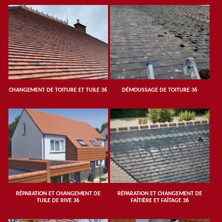
CHANGEMENT DE TOITURE ET TUILE 36
DÉMOUSSAGE DE TOITURE 36
RÉPARATION ET CHANGEMENT DE
RÉPARATION ET CHANGEMENT DE
TUILE DE RIVE 36
FAÎTIÈRE ET FAÎTAGE 36