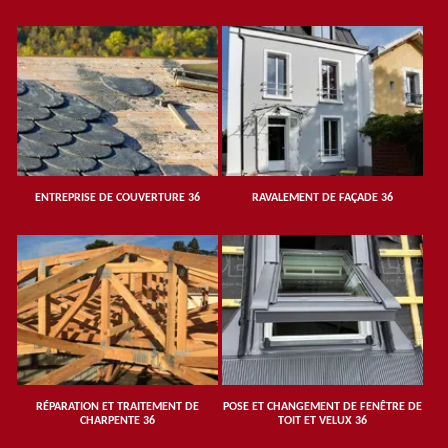
ENTREPRISE DE COUVERTURE 36
RAVALEMENT DE FAÇADE 36
RÉPARATION ET TRAITEMENT DE
POSE ET CHANGEMENT DE FENÊTRE DE
CHARPENTE 36
TOIT ET VELUX 36