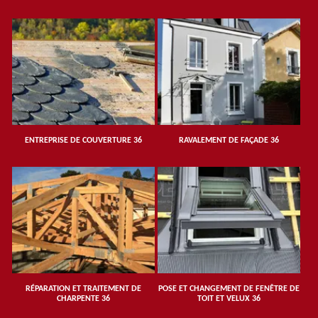
ENTREPRISE DE COUVERTURE 36
RAVALEMENT DE FAÇADE 36
RÉPARATION ET TRAITEMENT DE
POSE ET CHANGEMENT DE FENÊTRE DE
CHARPENTE 36
TOIT ET VELUX 36