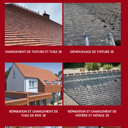
CHANGEMENT DE TOITURE ET TUILE 36
DÉMOUSSAGE DE TOITURE 36
RÉPARATION ET CHANGEMENT DE
RÉPARATION ET CHANGEMENT DE
TUILE DE RIVE 36
FAÎTIÈRE ET FAÎTAGE 36