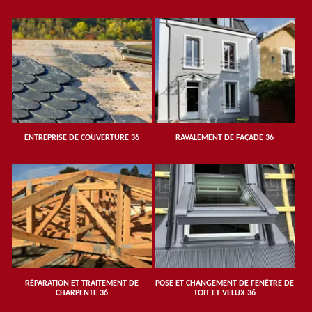
ENTREPRISE DE COUVERTURE 36
RAVALEMENT DE FAÇADE 36
RÉPARATION ET TRAITEMENT DE
POSE ET CHANGEMENT DE FENÊTRE DE
CHARPENTE 36
TOIT ET VELUX 36