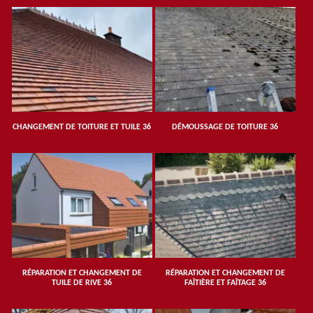
CHANGEMENT DE TOITURE ET TUILE 36
DÉMOUSSAGE DE TOITURE 36
RÉPARATION ET CHANGEMENT DE
RÉPARATION ET CHANGEMENT DE
TUILE DE RIVE 36
FAÎTIÈRE ET FAÎTAGE 36