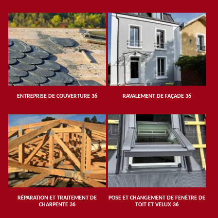
ENTREPRISE DE COUVERTURE 36
RAVALEMENT DE FAÇADE 36
RÉPARATION ET TRAITEMENT DE
POSE ET CHANGEMENT DE FENÊTRE DE
CHARPENTE 36
TOIT ET VELUX 36