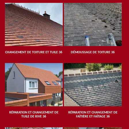
CHANGEMENT DE TOITURE ET TUILE 36
DÉMOUSSAGE DE TOITURE 36
RÉPARATION ET CHANGEMENT DE
RÉPARATION ET CHANGEMENT DE
TUILE DE RIVE 36
FAÎTIÈRE ET FAÎTAGE 36