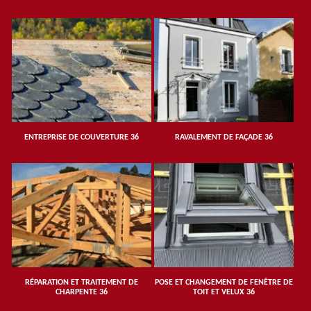
ENTREPRISE DE COUVERTURE 36
RAVALEMENT DE FAÇADE 36
RÉPARATION ET TRAITEMENT DE
POSE ET CHANGEMENT DE FENÊTRE DE
CHARPENTE 36
TOIT ET VELUX 36