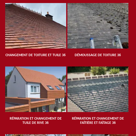
CHANGEMENT DE TOITURE ET TUILE 36
DÉMOUSSAGE DE TOITURE 36
RÉPARATION ET CHANGEMENT DE
RÉPARATION ET CHANGEMENT DE
TUILE DE RIVE 36
FAÎTIÈRE ET FAÎTAGE 36