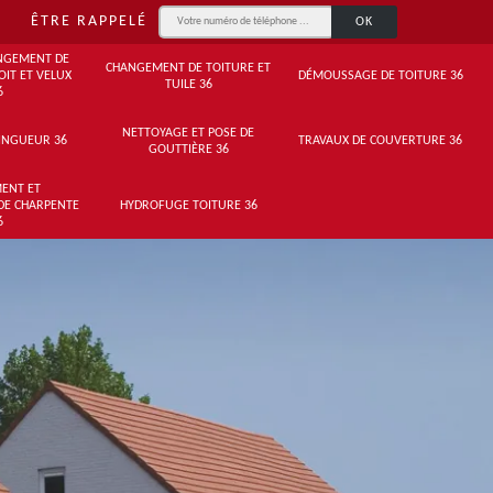
ÊTRE RAPPELÉ
NGEMENT DE
CHANGEMENT DE TOITURE ET
OIT ET VELUX
DÉMOUSSAGE DE TOITURE 36
TUILE 36
6
NETTOYAGE ET POSE DE
INGUEUR 36
TRAVAUX DE COUVERTURE 36
GOUTTIÈRE 36
ENT ET
DE CHARPENTE
HYDROFUGE TOITURE 36
6