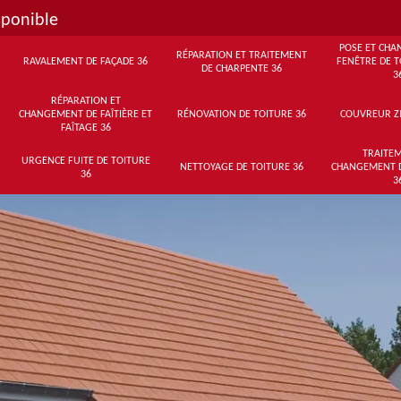
sponible
POSE ET CHA
RÉPARATION ET TRAITEMENT
RAVALEMENT DE FAÇADE 36
FENÊTRE DE T
DE CHARPENTE 36
3
RÉPARATION ET
CHANGEMENT DE FAÎTIÈRE ET
RÉNOVATION DE TOITURE 36
COUVREUR Z
FAÎTAGE 36
TRAITEM
URGENCE FUITE DE TOITURE
NETTOYAGE DE TOITURE 36
CHANGEMENT 
36
3