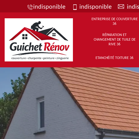
indisponible
indisponible
indi
ENTREPRISE DE COUVERTURE
36
RÉPARATION ET
CHANGEMENT DE TUILE DE
RIVE 36
ETANCHÉITÉ TOITURE 36