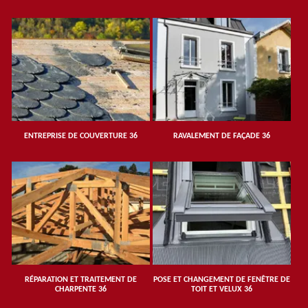
ENTREPRISE DE COUVERTURE 36
RAVALEMENT DE FAÇADE 36
RÉPARATION ET TRAITEMENT DE
POSE ET CHANGEMENT DE FENÊTRE DE
CHARPENTE 36
TOIT ET VELUX 36