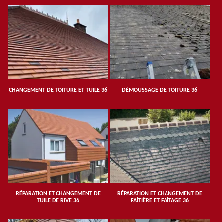
CHANGEMENT DE TOITURE ET TUILE 36
DÉMOUSSAGE DE TOITURE 36
RÉPARATION ET CHANGEMENT DE
RÉPARATION ET CHANGEMENT DE
TUILE DE RIVE 36
FAÎTIÈRE ET FAÎTAGE 36