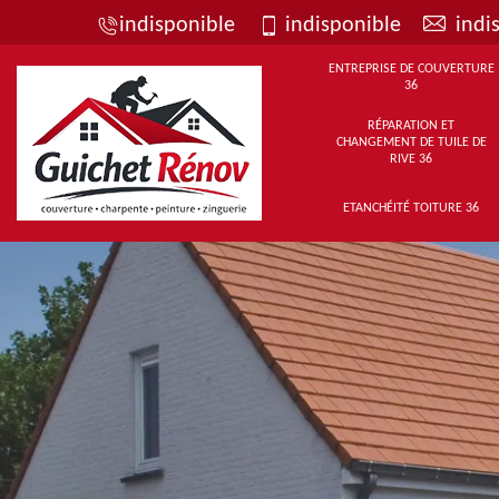
indisponible
indisponible
indi
ENTREPRISE DE COUVERTURE
36
RÉPARATION ET
CHANGEMENT DE TUILE DE
RIVE 36
ETANCHÉITÉ TOITURE 36