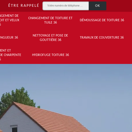
ÊTRE RAPPELÉ
NGEMENT DE
CHANGEMENT DE TOITURE ET
OIT ET VELUX
DÉMOUSSAGE DE TOITURE 36
TUILE 36
6
NETTOYAGE ET POSE DE
INGUEUR 36
TRAVAUX DE COUVERTURE 36
GOUTTIÈRE 36
ENT ET
DE CHARPENTE
HYDROFUGE TOITURE 36
6