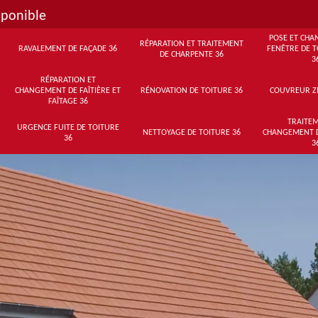
sponible
POSE ET CHA
RÉPARATION ET TRAITEMENT
RAVALEMENT DE FAÇADE 36
FENÊTRE DE T
DE CHARPENTE 36
3
RÉPARATION ET
CHANGEMENT DE FAÎTIÈRE ET
RÉNOVATION DE TOITURE 36
COUVREUR Z
FAÎTAGE 36
TRAITEM
URGENCE FUITE DE TOITURE
NETTOYAGE DE TOITURE 36
CHANGEMENT 
36
3