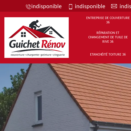
indisponible
indisponible
indi
ENTREPRISE DE COUVERTURE
36
RÉPARATION ET
CHANGEMENT DE TUILE DE
RIVE 36
ETANCHÉITÉ TOITURE 36