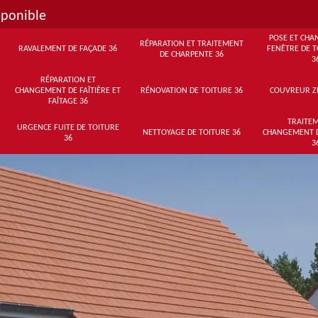
sponible
POSE ET CHA
RÉPARATION ET TRAITEMENT
RAVALEMENT DE FAÇADE 36
FENÊTRE DE T
DE CHARPENTE 36
3
RÉPARATION ET
CHANGEMENT DE FAÎTIÈRE ET
RÉNOVATION DE TOITURE 36
COUVREUR Z
FAÎTAGE 36
TRAITEM
URGENCE FUITE DE TOITURE
NETTOYAGE DE TOITURE 36
CHANGEMENT 
36
3