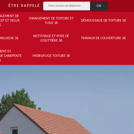
ÊTRE RAPPELÉ
NGEMENT DE
CHANGEMENT DE TOITURE ET
OIT ET VELUX
DÉMOUSSAGE DE TOITURE 36
TUILE 36
6
NETTOYAGE ET POSE DE
INGUEUR 36
TRAVAUX DE COUVERTURE 36
GOUTTIÈRE 36
ENT ET
DE CHARPENTE
HYDROFUGE TOITURE 36
6