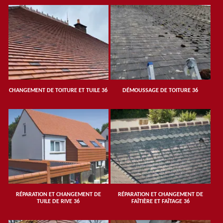
CHANGEMENT DE TOITURE ET TUILE 36
DÉMOUSSAGE DE TOITURE 36
RÉPARATION ET CHANGEMENT DE
RÉPARATION ET CHANGEMENT DE
TUILE DE RIVE 36
FAÎTIÈRE ET FAÎTAGE 36