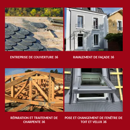
ENTREPRISE DE COUVERTURE 36
RAVALEMENT DE FAÇADE 36
RÉPARATION ET TRAITEMENT DE
POSE ET CHANGEMENT DE FENÊTRE DE
CHARPENTE 36
TOIT ET VELUX 36