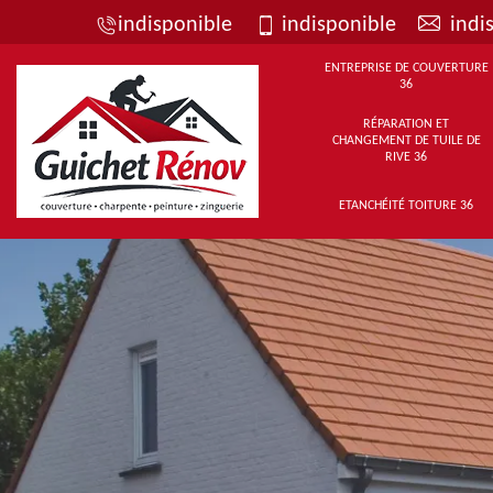
indisponible
indisponible
indi
ENTREPRISE DE COUVERTURE
36
RÉPARATION ET
CHANGEMENT DE TUILE DE
RIVE 36
ETANCHÉITÉ TOITURE 36