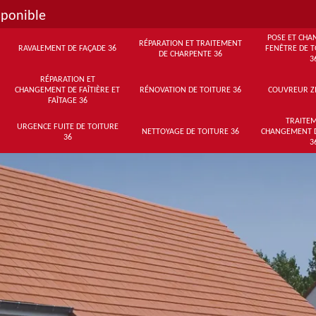
sponible
POSE ET CHA
RÉPARATION ET TRAITEMENT
RAVALEMENT DE FAÇADE 36
FENÊTRE DE T
DE CHARPENTE 36
3
RÉPARATION ET
CHANGEMENT DE FAÎTIÈRE ET
RÉNOVATION DE TOITURE 36
COUVREUR Z
FAÎTAGE 36
TRAITEM
URGENCE FUITE DE TOITURE
NETTOYAGE DE TOITURE 36
CHANGEMENT 
36
3