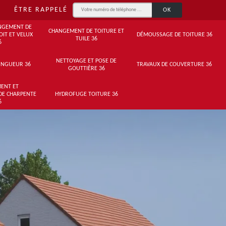
ÊTRE RAPPELÉ
NGEMENT DE
CHANGEMENT DE TOITURE ET
OIT ET VELUX
DÉMOUSSAGE DE TOITURE 36
TUILE 36
6
NETTOYAGE ET POSE DE
INGUEUR 36
TRAVAUX DE COUVERTURE 36
GOUTTIÈRE 36
ENT ET
DE CHARPENTE
HYDROFUGE TOITURE 36
6