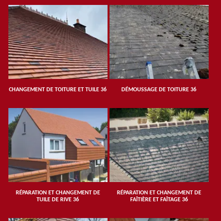
CHANGEMENT DE TOITURE ET TUILE 36
DÉMOUSSAGE DE TOITURE 36
RÉPARATION ET CHANGEMENT DE
RÉPARATION ET CHANGEMENT DE
TUILE DE RIVE 36
FAÎTIÈRE ET FAÎTAGE 36