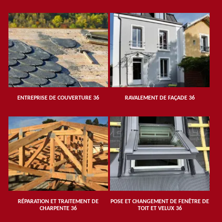
ENTREPRISE DE COUVERTURE 36
RAVALEMENT DE FAÇADE 36
RÉPARATION ET TRAITEMENT DE
POSE ET CHANGEMENT DE FENÊTRE DE
CHARPENTE 36
TOIT ET VELUX 36