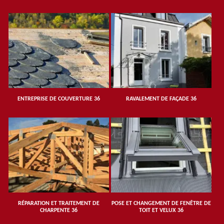
ENTREPRISE DE COUVERTURE 36
RAVALEMENT DE FAÇADE 36
RÉPARATION ET TRAITEMENT DE
POSE ET CHANGEMENT DE FENÊTRE DE
CHARPENTE 36
TOIT ET VELUX 36