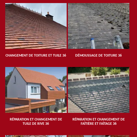
CHANGEMENT DE TOITURE ET TUILE 36
DÉMOUSSAGE DE TOITURE 36
RÉPARATION ET CHANGEMENT DE
RÉPARATION ET CHANGEMENT DE
TUILE DE RIVE 36
FAÎTIÈRE ET FAÎTAGE 36