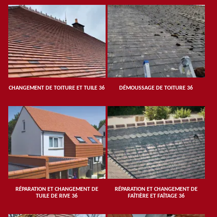
CHANGEMENT DE TOITURE ET TUILE 36
DÉMOUSSAGE DE TOITURE 36
RÉPARATION ET CHANGEMENT DE
RÉPARATION ET CHANGEMENT DE
TUILE DE RIVE 36
FAÎTIÈRE ET FAÎTAGE 36