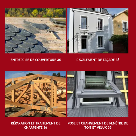
ENTREPRISE DE COUVERTURE 36
RAVALEMENT DE FAÇADE 36
RÉPARATION ET TRAITEMENT DE
POSE ET CHANGEMENT DE FENÊTRE DE
CHARPENTE 36
TOIT ET VELUX 36