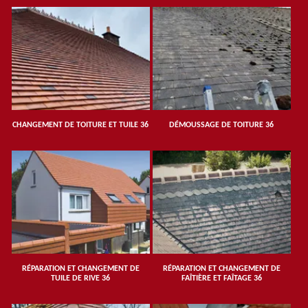
CHANGEMENT DE TOITURE ET TUILE 36
DÉMOUSSAGE DE TOITURE 36
RÉPARATION ET CHANGEMENT DE
RÉPARATION ET CHANGEMENT DE
TUILE DE RIVE 36
FAÎTIÈRE ET FAÎTAGE 36