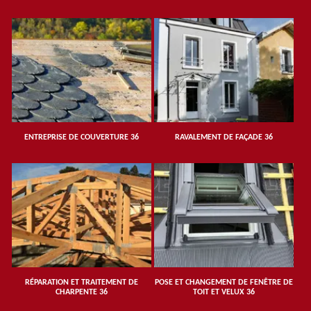
ENTREPRISE DE COUVERTURE 36
RAVALEMENT DE FAÇADE 36
RÉPARATION ET TRAITEMENT DE
POSE ET CHANGEMENT DE FENÊTRE DE
CHARPENTE 36
TOIT ET VELUX 36