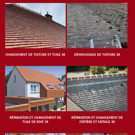
CHANGEMENT DE TOITURE ET TUILE 36
DÉMOUSSAGE DE TOITURE 36
RÉPARATION ET CHANGEMENT DE
RÉPARATION ET CHANGEMENT DE
TUILE DE RIVE 36
FAÎTIÈRE ET FAÎTAGE 36