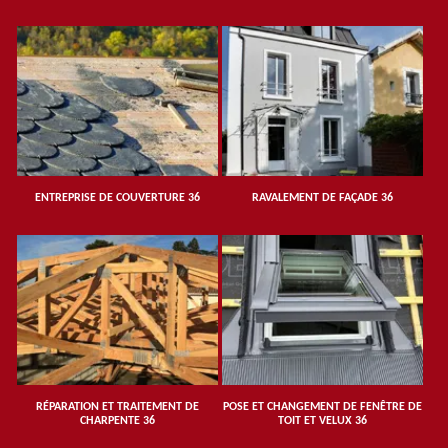
ENTREPRISE DE COUVERTURE 36
RAVALEMENT DE FAÇADE 36
RÉPARATION ET TRAITEMENT DE
POSE ET CHANGEMENT DE FENÊTRE DE
CHARPENTE 36
TOIT ET VELUX 36