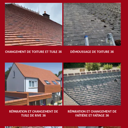
CHANGEMENT DE TOITURE ET TUILE 36
DÉMOUSSAGE DE TOITURE 36
RÉPARATION ET CHANGEMENT DE
RÉPARATION ET CHANGEMENT DE
TUILE DE RIVE 36
FAÎTIÈRE ET FAÎTAGE 36