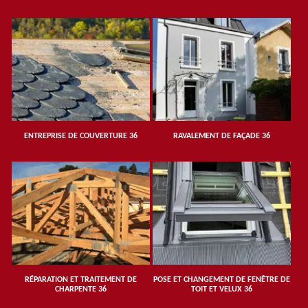
ENTREPRISE DE COUVERTURE 36
RAVALEMENT DE FAÇADE 36
RÉPARATION ET TRAITEMENT DE
POSE ET CHANGEMENT DE FENÊTRE DE
CHARPENTE 36
TOIT ET VELUX 36