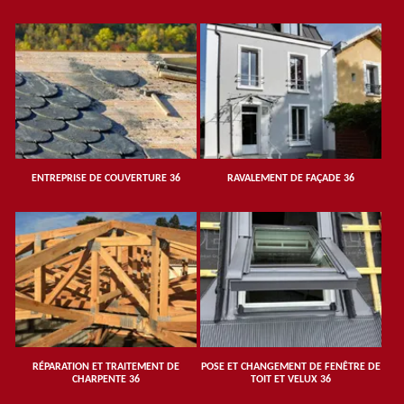
ENTREPRISE DE COUVERTURE 36
RAVALEMENT DE FAÇADE 36
RÉPARATION ET TRAITEMENT DE
POSE ET CHANGEMENT DE FENÊTRE DE
CHARPENTE 36
TOIT ET VELUX 36