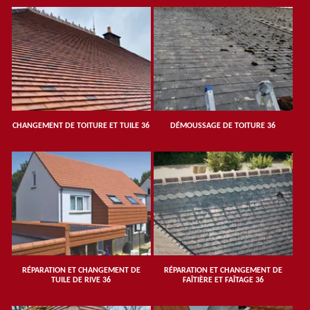
CHANGEMENT DE TOITURE ET TUILE 36
DÉMOUSSAGE DE TOITURE 36
RÉPARATION ET CHANGEMENT DE
RÉPARATION ET CHANGEMENT DE
TUILE DE RIVE 36
FAÎTIÈRE ET FAÎTAGE 36