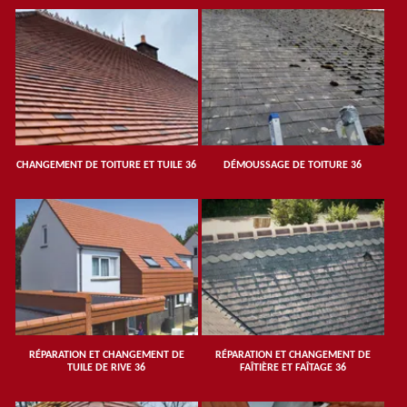
CHANGEMENT DE TOITURE ET TUILE 36
DÉMOUSSAGE DE TOITURE 36
RÉPARATION ET CHANGEMENT DE
RÉPARATION ET CHANGEMENT DE
TUILE DE RIVE 36
FAÎTIÈRE ET FAÎTAGE 36