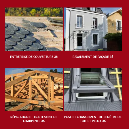
ENTREPRISE DE COUVERTURE 36
RAVALEMENT DE FAÇADE 36
RÉPARATION ET TRAITEMENT DE
POSE ET CHANGEMENT DE FENÊTRE DE
CHARPENTE 36
TOIT ET VELUX 36