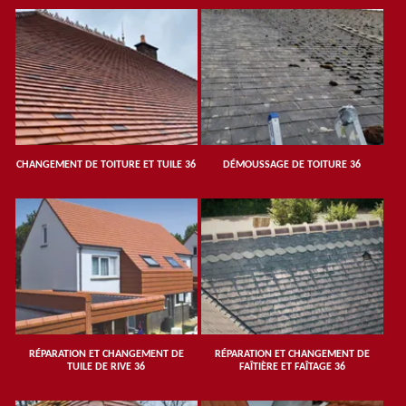
CHANGEMENT DE TOITURE ET TUILE 36
DÉMOUSSAGE DE TOITURE 36
RÉPARATION ET CHANGEMENT DE
RÉPARATION ET CHANGEMENT DE
TUILE DE RIVE 36
FAÎTIÈRE ET FAÎTAGE 36