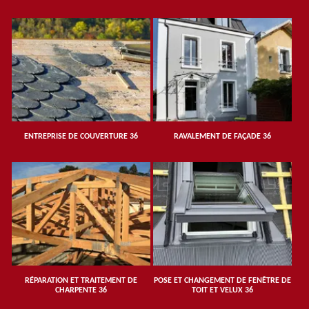
ENTREPRISE DE COUVERTURE 36
RAVALEMENT DE FAÇADE 36
RÉPARATION ET TRAITEMENT DE
POSE ET CHANGEMENT DE FENÊTRE DE
CHARPENTE 36
TOIT ET VELUX 36