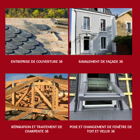
ENTREPRISE DE COUVERTURE 36
RAVALEMENT DE FAÇADE 36
RÉPARATION ET TRAITEMENT DE
POSE ET CHANGEMENT DE FENÊTRE DE
CHARPENTE 36
TOIT ET VELUX 36