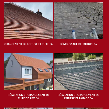
CHANGEMENT DE TOITURE ET TUILE 36
DÉMOUSSAGE DE TOITURE 36
RÉPARATION ET CHANGEMENT DE
RÉPARATION ET CHANGEMENT DE
TUILE DE RIVE 36
FAÎTIÈRE ET FAÎTAGE 36