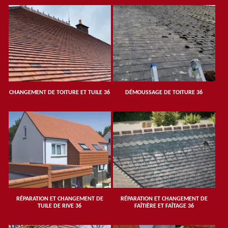
CHANGEMENT DE TOITURE ET TUILE 36
DÉMOUSSAGE DE TOITURE 36
RÉPARATION ET CHANGEMENT DE
RÉPARATION ET CHANGEMENT DE
TUILE DE RIVE 36
FAÎTIÈRE ET FAÎTAGE 36