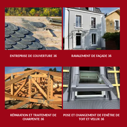
ENTREPRISE DE COUVERTURE 36
RAVALEMENT DE FAÇADE 36
RÉPARATION ET TRAITEMENT DE
POSE ET CHANGEMENT DE FENÊTRE DE
CHARPENTE 36
TOIT ET VELUX 36