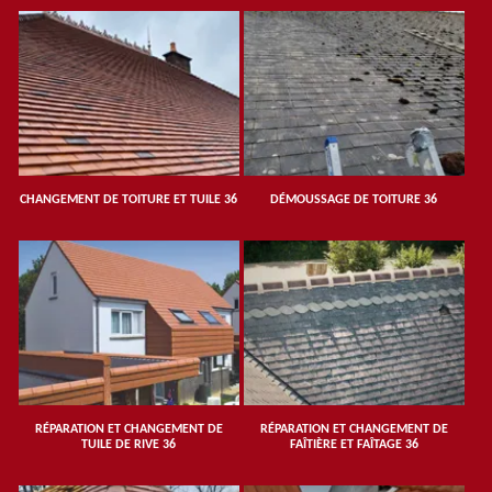
CHANGEMENT DE TOITURE ET TUILE 36
DÉMOUSSAGE DE TOITURE 36
RÉPARATION ET CHANGEMENT DE
RÉPARATION ET CHANGEMENT DE
TUILE DE RIVE 36
FAÎTIÈRE ET FAÎTAGE 36