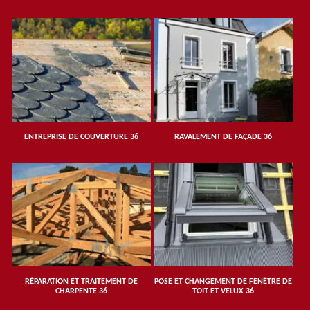
ENTREPRISE DE COUVERTURE 36
RAVALEMENT DE FAÇADE 36
RÉPARATION ET TRAITEMENT DE
POSE ET CHANGEMENT DE FENÊTRE DE
CHARPENTE 36
TOIT ET VELUX 36