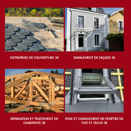
ENTREPRISE DE COUVERTURE 36
RAVALEMENT DE FAÇADE 36
RÉPARATION ET TRAITEMENT DE
POSE ET CHANGEMENT DE FENÊTRE DE
CHARPENTE 36
TOIT ET VELUX 36