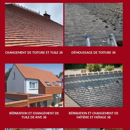
CHANGEMENT DE TOITURE ET TUILE 36
DÉMOUSSAGE DE TOITURE 36
RÉPARATION ET CHANGEMENT DE
RÉPARATION ET CHANGEMENT DE
TUILE DE RIVE 36
FAÎTIÈRE ET FAÎTAGE 36