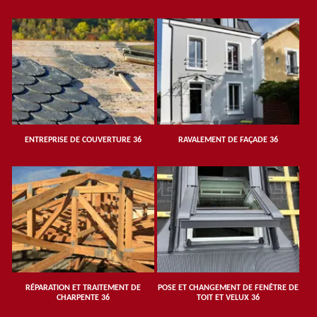
ENTREPRISE DE COUVERTURE 36
RAVALEMENT DE FAÇADE 36
RÉPARATION ET TRAITEMENT DE
POSE ET CHANGEMENT DE FENÊTRE DE
CHARPENTE 36
TOIT ET VELUX 36