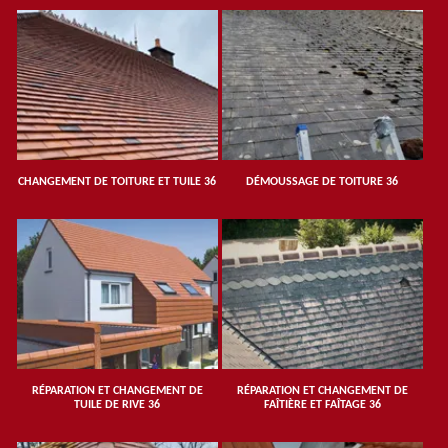
CHANGEMENT DE TOITURE ET TUILE 36
DÉMOUSSAGE DE TOITURE 36
RÉPARATION ET CHANGEMENT DE
RÉPARATION ET CHANGEMENT DE
TUILE DE RIVE 36
FAÎTIÈRE ET FAÎTAGE 36