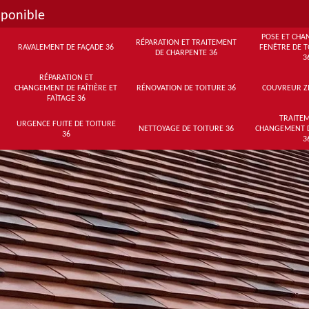
sponible
POSE ET CHA
RÉPARATION ET TRAITEMENT
RAVALEMENT DE FAÇADE 36
FENÊTRE DE T
DE CHARPENTE 36
3
RÉPARATION ET
CHANGEMENT DE FAÎTIÈRE ET
RÉNOVATION DE TOITURE 36
COUVREUR Z
FAÎTAGE 36
TRAITEM
URGENCE FUITE DE TOITURE
NETTOYAGE DE TOITURE 36
CHANGEMENT 
36
3