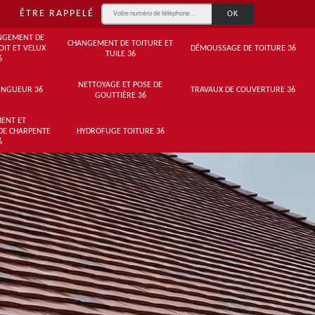
ÊTRE RAPPELÉ
NGEMENT DE
CHANGEMENT DE TOITURE ET
OIT ET VELUX
DÉMOUSSAGE DE TOITURE 36
TUILE 36
6
NETTOYAGE ET POSE DE
INGUEUR 36
TRAVAUX DE COUVERTURE 36
GOUTTIÈRE 36
ENT ET
DE CHARPENTE
HYDROFUGE TOITURE 36
6