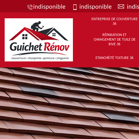
indisponible
indisponible
indi
ENTREPRISE DE COUVERTURE
36
RÉPARATION ET
CHANGEMENT DE TUILE DE
RIVE 36
ETANCHÉITÉ TOITURE 36