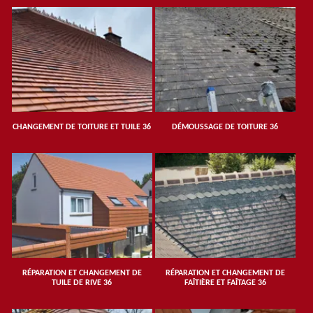
CHANGEMENT DE TOITURE ET TUILE 36
DÉMOUSSAGE DE TOITURE 36
RÉPARATION ET CHANGEMENT DE
RÉPARATION ET CHANGEMENT DE
TUILE DE RIVE 36
FAÎTIÈRE ET FAÎTAGE 36