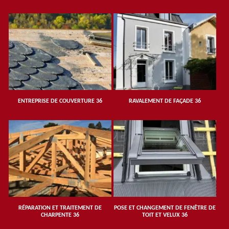
ENTREPRISE DE COUVERTURE 36
RAVALEMENT DE FAÇADE 36
RÉPARATION ET TRAITEMENT DE
POSE ET CHANGEMENT DE FENÊTRE DE
CHARPENTE 36
TOIT ET VELUX 36