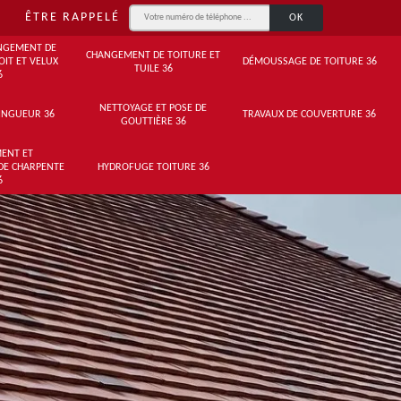
ÊTRE RAPPELÉ
NGEMENT DE
CHANGEMENT DE TOITURE ET
OIT ET VELUX
DÉMOUSSAGE DE TOITURE 36
TUILE 36
6
NETTOYAGE ET POSE DE
INGUEUR 36
TRAVAUX DE COUVERTURE 36
GOUTTIÈRE 36
ENT ET
DE CHARPENTE
HYDROFUGE TOITURE 36
6