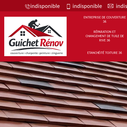
indisponible
indisponible
indi
ENTREPRISE DE COUVERTURE
36
RÉPARATION ET
CHANGEMENT DE TUILE DE
RIVE 36
ETANCHÉITÉ TOITURE 36