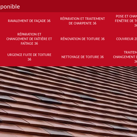
sponible
POSE ET CHA
RÉPARATION ET TRAITEMENT
RAVALEMENT DE FAÇADE 36
FENÊTRE DE T
DE CHARPENTE 36
3
RÉPARATION ET
CHANGEMENT DE FAÎTIÈRE ET
RÉNOVATION DE TOITURE 36
COUVREUR Z
FAÎTAGE 36
TRAITEM
URGENCE FUITE DE TOITURE
NETTOYAGE DE TOITURE 36
CHANGEMENT 
36
3