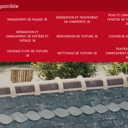
sponible
POSE ET CHA
RÉPARATION ET TRAITEMENT
RAVALEMENT DE FAÇADE 36
FENÊTRE DE T
DE CHARPENTE 36
3
RÉPARATION ET
CHANGEMENT DE FAÎTIÈRE ET
RÉNOVATION DE TOITURE 36
COUVREUR Z
FAÎTAGE 36
TRAITEM
URGENCE FUITE DE TOITURE
NETTOYAGE DE TOITURE 36
CHANGEMENT 
36
3