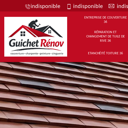
indisponible
indisponible
indi
ENTREPRISE DE COUVERTURE
36
RÉPARATION ET
CHANGEMENT DE TUILE DE
RIVE 36
ETANCHÉITÉ TOITURE 36