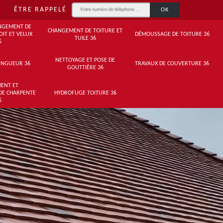
ÊTRE RAPPELÉ
NGEMENT DE
CHANGEMENT DE TOITURE ET
OIT ET VELUX
DÉMOUSSAGE DE TOITURE 36
TUILE 36
6
NETTOYAGE ET POSE DE
INGUEUR 36
TRAVAUX DE COUVERTURE 36
GOUTTIÈRE 36
ENT ET
DE CHARPENTE
HYDROFUGE TOITURE 36
6