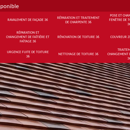
sponible
POSE ET CHA
RÉPARATION ET TRAITEMENT
RAVALEMENT DE FAÇADE 36
FENÊTRE DE T
DE CHARPENTE 36
3
RÉPARATION ET
CHANGEMENT DE FAÎTIÈRE ET
RÉNOVATION DE TOITURE 36
COUVREUR Z
FAÎTAGE 36
TRAITEM
URGENCE FUITE DE TOITURE
NETTOYAGE DE TOITURE 36
CHANGEMENT 
36
3