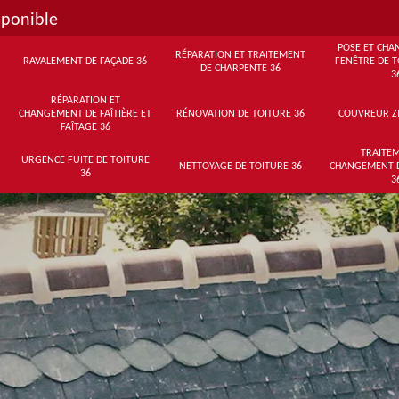
sponible
POSE ET CHA
RÉPARATION ET TRAITEMENT
RAVALEMENT DE FAÇADE 36
FENÊTRE DE T
DE CHARPENTE 36
3
RÉPARATION ET
CHANGEMENT DE FAÎTIÈRE ET
RÉNOVATION DE TOITURE 36
COUVREUR Z
FAÎTAGE 36
TRAITEM
URGENCE FUITE DE TOITURE
NETTOYAGE DE TOITURE 36
CHANGEMENT 
36
3