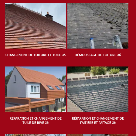
CHANGEMENT DE TOITURE ET TUILE 36
DÉMOUSSAGE DE TOITURE 36
RÉPARATION ET CHANGEMENT DE
RÉPARATION ET CHANGEMENT DE
TUILE DE RIVE 36
FAÎTIÈRE ET FAÎTAGE 36