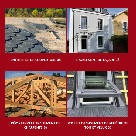
ENTREPRISE DE COUVERTURE 36
RAVALEMENT DE FAÇADE 36
RÉPARATION ET TRAITEMENT DE
POSE ET CHANGEMENT DE FENÊTRE DE
CHARPENTE 36
TOIT ET VELUX 36