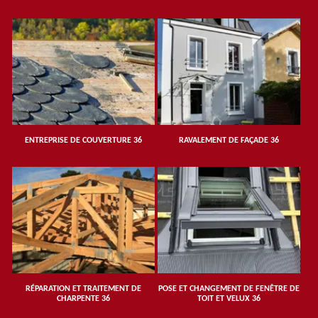
ENTREPRISE DE COUVERTURE 36
RAVALEMENT DE FAÇADE 36
RÉPARATION ET TRAITEMENT DE
POSE ET CHANGEMENT DE FENÊTRE DE
CHARPENTE 36
TOIT ET VELUX 36