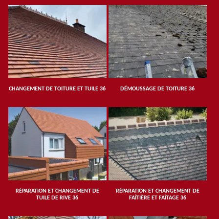
CHANGEMENT DE TOITURE ET TUILE 36
DÉMOUSSAGE DE TOITURE 36
RÉPARATION ET CHANGEMENT DE
RÉPARATION ET CHANGEMENT DE
TUILE DE RIVE 36
FAÎTIÈRE ET FAÎTAGE 36