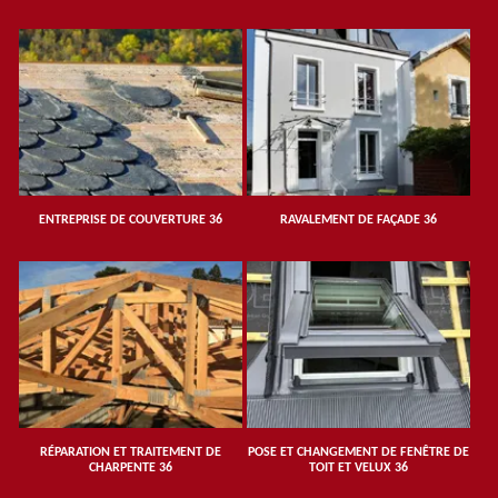
ENTREPRISE DE COUVERTURE 36
RAVALEMENT DE FAÇADE 36
RÉPARATION ET TRAITEMENT DE
POSE ET CHANGEMENT DE FENÊTRE DE
CHARPENTE 36
TOIT ET VELUX 36