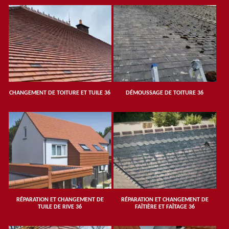
CHANGEMENT DE TOITURE ET TUILE 36
DÉMOUSSAGE DE TOITURE 36
RÉPARATION ET CHANGEMENT DE
RÉPARATION ET CHANGEMENT DE
TUILE DE RIVE 36
FAÎTIÈRE ET FAÎTAGE 36